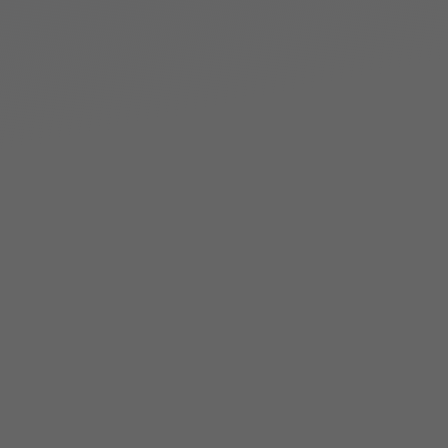
POINT03
どこでも同じ品質の成形ができるように
良品時の金型の内部状態を再現するようAIが学習をすることで、温