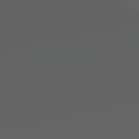
形状不良も高精度で検知
MAZINのAIは、成形時の金型内圧をリアルタイムで監視します。ボ
イドやウェルドといった形状不良を高精度で検知します。生産の自
動化の他、品質担保を目的とした成形データの記録にも活用いただ
けます。