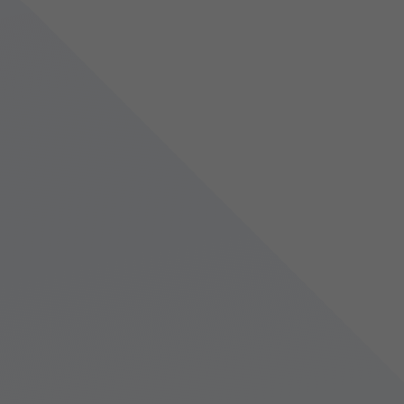
POINT01
良否判定の自動化
MAZINのAIは、成形時の金型内圧をリアルタイムで監視します。バ