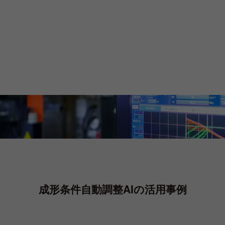
度・湿度等の環境変化が生じても、安定した成形が可能となりま
す。国内で条件出しを行なった金型を
海外工場で使用する場合の業
務負荷軽減
や、毎朝の条件立ち上げにおける
無駄ショットの削減
が
可能です。
成形条件自動調整AIの
活用事例