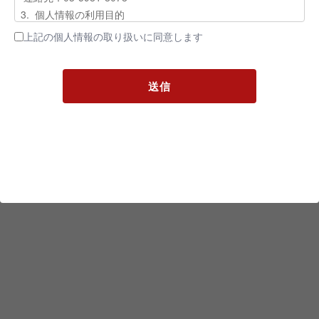
3. 個人情報の利用目的
・ご請求された資料の送付のため
上記の個人情報の取り扱いに同意します
・お問い合わせ対応（本人への連絡を含む）のため
・当社のサービス向上のため
4. 個人情報取扱いの委託
当社は事業運営上、前項利用目的の範囲に限って個人情報を
外部に委託することがあります。この場合、個人情報保護水
準の高い委託先を選定し、個人 情報の適正管理・機密保持
についての契約を交わし、適切な管理を実施させます。
5. 個人情報の開示等の請求
ご本人様は、当社に対してご自身の個人情報の開示等（利用
目的の通知、開示、内容の訂正・追加・削除、利用の停止ま
たは消去、第三者への提供の停止）に関して、下記の当社問
合わせ窓口に申し出ることができます。その際、当社はお客
様ご本人を確認させていただいたうえで、合理的な期間内に
対応いたします。
【お問合せ窓口】
〒103-0023 東京都中央区日本橋本町3-3-6 ワカ末ビル2 階