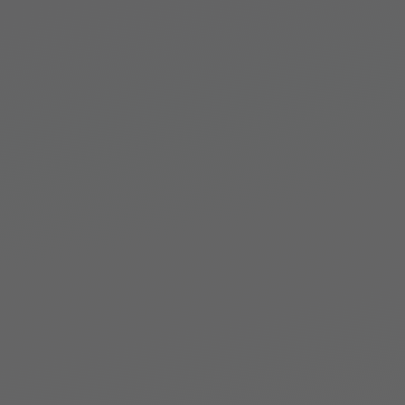
POINT02
成形条件の調整の自動化
成形機の機械情報だけでなく、金型内部の状態変化度合いに基
づいた、成形条件調整の自動化が可能です。良品時に得られる
基準波形に対してのズレの調整をAIが学習し、熟練技能者によ
る調整と同等な射出成形品質の確保を実現します。