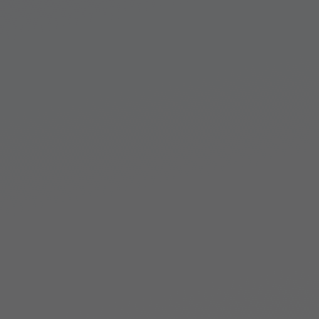
リやヒケ、ショートショットといった形状不良を高精度で検知しま
す。生産の自動化の他、品質担保を目的とした成形データの記録に
も活用いただけます。