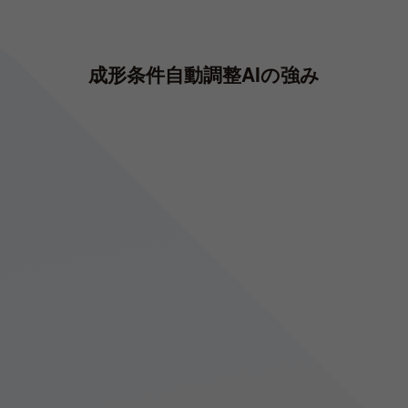
成形条件自動調整AIの強み
熟練者による調整同精度の条件調整
下記は射出速度・VP切替位置、保圧の３条件の調整で良品を得るま
でに要したショット数の比較です。AIは熟練技能者と同等の調整力
を発揮しました。